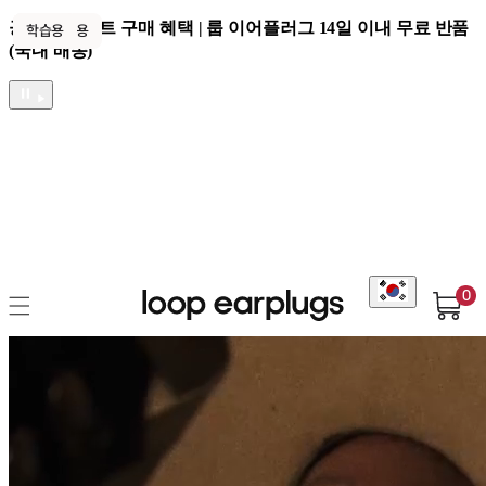
콘텐츠로 건너뛰기
채팅으로 건너뛰기
공식 웹사이트 구매 혜택 | 룹 이어플러그 14일 이내 무료 반품
일상용
수면용
여행용
페스티벌용
육아용
학습용
(국내 배송)
0
Loop Korea
내 